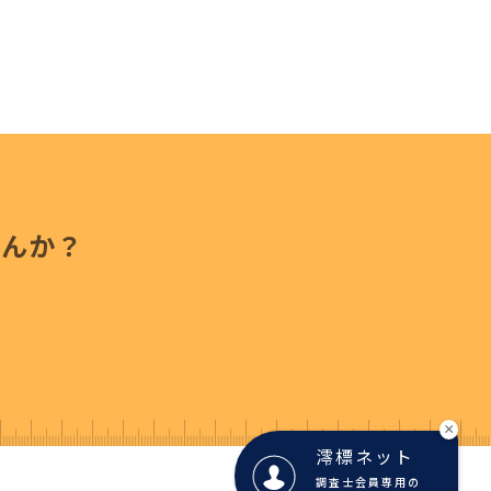
せんか？
×
澪標ネット
調査士会員専用の